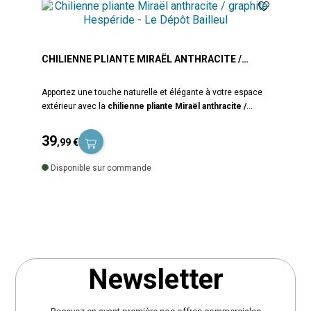
CHILIENNE PLIANTE MIRAËL ANTHRACITE /
GRAPHITE HESPÉRIDE
Apportez une touche naturelle et élégante à votre espace
extérieur avec la
chilienne pliante Miraël
anthracite /
graphite
de la marque
Hespéride
. Conçue pour
offrir
confort, praticité et résistance
, cette chaise longue
39
,99 €
est idéale pour profiter de moments de détente au jardin,
Prix
sur la terrasse, le balcon ou au bord de la piscine. La
Disponible sur commande
chilienne Miraël est équipée d’une structure en acier traité
époxy anti-rouille avec électrodéposition, un procédé qui
renforce la protection contre l’humidité et les agressions
extérieures. Cette conception assure solidité, durabilité et
stabilité, même lors d’une utilisation régulière en extérieur.
Pour un confort optimal, cette chilienne est dotée
d’une assise en texaline 580 g/m², une toile technique
Newsletter
reconnue pour ses qualités en mobilier d’extérieur :
respirante et agréable même par forte chaleur, résistante
aux UV et à l’humidité et séchage rapide après la pluie ou