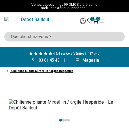
Venez découvrir les PROMOS d'été sur le
mobilier extérieur Hespéride !
0
0
4.7/5 sur Avis-Vérifiés
(1417 avis)
03 61 45 43 11
Magasin
ACCUEIL
Mobilier Hespéride
Transat hamac balancelle
Chilienne
Chilienne pliante Miraël lin / argile Hespéride