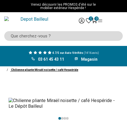
Venez découvrir les PROMOS d'été sur le
mobilier extérieur Hespéride !
0
0
4.7/5 sur Avis-Vérifiés
(1416 avis)
03 61 45 43 11
Magasin
ACCUEIL
Mobilier Hespéride
Transat hamac balancelle
Chilienne
Chilienne pliante Miraël noisette / café Hespéride