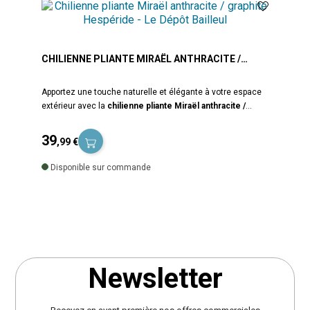
CHILIENNE PLIANTE MIRAËL ANTHRACITE /
GRAPHITE HESPÉRIDE
Apportez une touche naturelle et élégante à votre espace
extérieur avec la
chilienne pliante Miraël
anthracite /
graphite
de la marque
Hespéride
. Conçue pour
offrir
confort, praticité et résistance
, cette chaise longue
39
,99 €
est idéale pour profiter de moments de détente au jardin,
Prix
sur la terrasse, le balcon ou au bord de la piscine. La
Disponible sur commande
chilienne Miraël est équipée d’une structure en acier traité
époxy anti-rouille avec électrodéposition, un procédé qui
renforce la protection contre l’humidité et les agressions
extérieures. Cette conception assure solidité, durabilité et
stabilité, même lors d’une utilisation régulière en extérieur.
Pour un confort optimal, cette chilienne est dotée
d’une assise en texaline 580 g/m², une toile technique
Newsletter
reconnue pour ses qualités en mobilier d’extérieur :
respirante et agréable même par forte chaleur, résistante
aux UV et à l’humidité et séchage rapide après la pluie ou