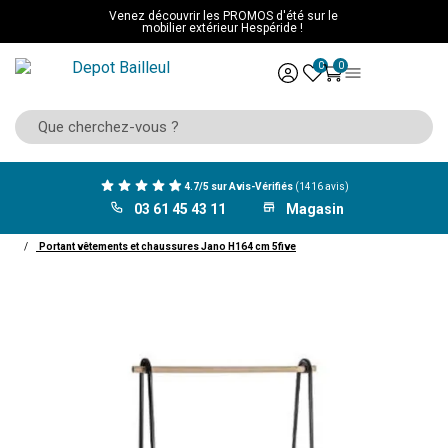
Venez découvrir les PROMOS d'été sur le
mobilier extérieur Hespéride !
0
0
4.7/5 sur Avis-Vérifiés
(1416 avis)
03 61 45 43 11
Magasin
ACCUEIL
Mobilier
Rangement
Portant
Portant vêtements et chaussures Jano H164 cm 5five