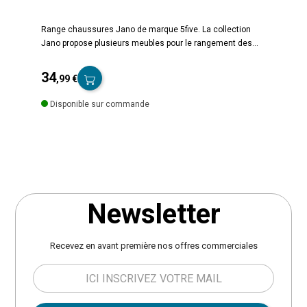
Range chaussures Jano de marque 5five. La collection
Jano propose plusieurs meubles pour le rangement des
vêtements et chaussures, en bois et métal, dans un style
résolument moderne. Range chaussures à 2 niveaux pour
34
,99 €
ranger 6 paires de chaussures. A monter soi-même.
Prix
Dimensions : L. 71 x l. 34 x H. 57,5 cm. Poids : 6,6 kg.
Disponible sur commande
Matière : Fibres de bois MDF et métal. Marque : 5five.
Newsletter
Recevez en avant première nos offres commerciales