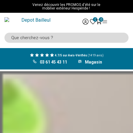
Venez découvrir les PROMOS d'été sur le
mobilier extérieur Hespéride !
0
0
4.7/5 sur Avis-Vérifiés
(1419 avis)
03 61 45 43 11
Magasin