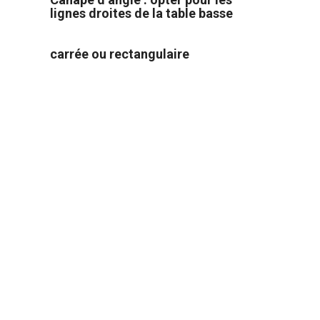
lignes droites de la table basse
carrée ou rectangulaire
La table basse rectangulaire est idéale
pour équiper un grand salon. Sa forme
allongée correspond parfaitement à la
forme en L du canapé d’angle.
Facilement accessible depuis toutes
les places assises, ce modèle crée une
esthétique harmonieuse et cohérente
dans la pièce à vivre. Une table basse
rectangulaire au style minimaliste par
exemple, complètera à la perfection un
canapé d’angle imposant pour apporter
de la légèreté au salon.
La table basse carrée est design et va