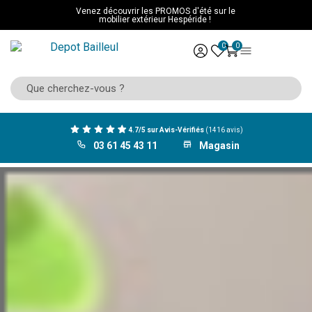
Venez découvrir les PROMOS d'été sur le
mobilier extérieur Hespéride !
0
0
4.7/5 sur Avis-Vérifiés
(1416 avis)
03 61 45 43 11
Magasin